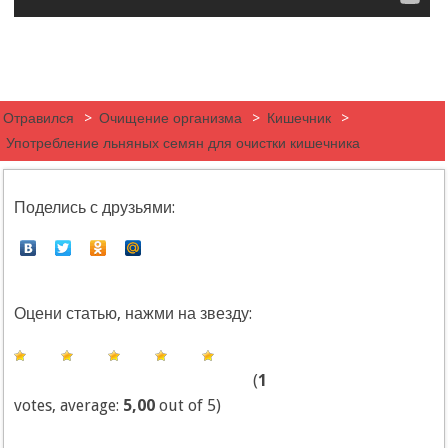
Отравился
>
Очищение организма
>
Кишечник
>
Употребление льняных семян для очистки кишечника
Поделись с друзьями:
Оцени статью, нажми на звезду:
(
1
votes, average:
5,00
out of 5)