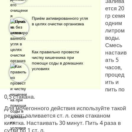
Залива
ется 20
гр семя
Приём активированного угля
одним
в целях очистки организма
литром
воды.
Смесь
настаив
Как правильно провести
чистку кишечника при
ать 5
помощи соды в домашних
часов,
условиях
процед
ить и
пить по
0,5 стакана.
Для мочегонного действия используйте такой
рецепт: заливается ст. л. семя стаканом
кипятка. Настаивать 30 минут. Пить 4 раза в
сутки по 1 ст. л.