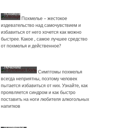
от
похмелья
Похмелье – жестокое
издевательство над самочувствием и
избавиться от него хочется как можно
быстрее. Какое , самое лучшее средство
от похмелья и действенное?
Похмелье:
симптомы и
лечение
Симптомы похмелья
всегда неприятны, поэтому человек
Что
пытается избавиться от них. Узнайте, как
можно
проявляется синдром и как быстро
сделать,
поставить на ноги любителя алкогольных
чтобы
напитков
перестало
тошнить
с
похмелья