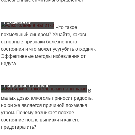
Синдром
похмельный
Что такое
похмельный синдром? Узнайте, каковы
основные признаки болезненного
состояния и что может усугубить отходняк.
Эффективные методы избавления от
недуга
Почему болеют с похмелья люди,
выпившие накануне
В
малых дозах алкоголь приносит радость,
но он же является причиной похмелья
утром. Почему возникает плохое
состояние после выпивки и как его
Как
предотвратить?
выбрать
средство