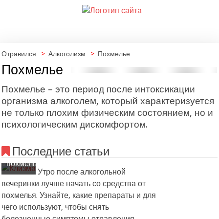
Отравился
>
Алкоголизм
>
Похмелье
Похмелье
Похмелье – это период после интоксикации
организма алкоголем, который характеризуется
не только плохим физическим состоянием, но и
психологическим дискомфортом.
Средство
от
Последние статьи
тяжелого
похмелья
Утро после алкогольной
вечеринки лучше начать со средства от
похмелья. Узнайте, какие препараты и для
чего используют, чтобы снять
болезненные симптомы отравления