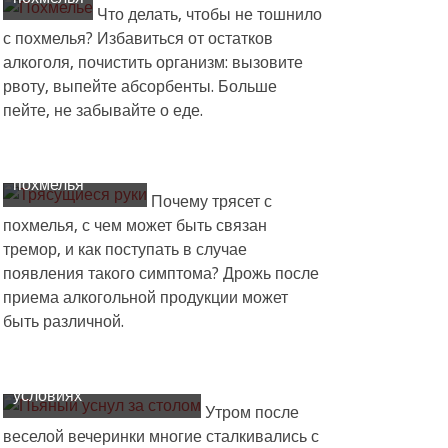
Что делать, чтобы не тошнило
с похмелья? Избавиться от остатков
алкоголя, почистить организм: вызовите
рвоту, выпейте абсорбенты. Больше
пейте, не забывайте о еде.
Причины
появления
дрожи с
похмелья
Почему трясет с
похмелья, с чем может быть связан
тремор, и как поступать в случае
появления такого симптома? Дрожь после
приема алкогольной продукции может
быть различной.
Как быстро снять
похмелье в домашних
условиях
Утром после
веселой вечеринки многие сталкивались с