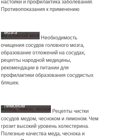
настойки и профилактика заболеваний.
Советы по
Противопоказания к применению
очищению
сосудов
головного
мозга
Необходимость
очищения сосудов головного мозга,
образование отложений на сосудах,
рецепты народной медицины,
рекомендации в питании для
профилактики образования сосудистых
бляшек.
Рецепты чистки
сосудов медом,
чесноком и
лимоном
Рецепты чистки
сосудов медом, чесноком и лимоном. Чем
грозит высокий уровень холестерина.
Полезные качества меда, чеснока и