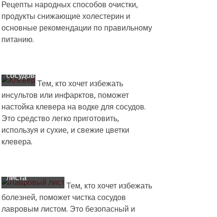
Рецепты народных способов очистки,
из
продукты снижающие холестерин и
клевера
основные рекомендации по правильному
на
питанию.
водке
для
чистки
сосудов
Тем, кто хочет избежать
инсультов или инфарктов, поможет
настойка клевера на водке для сосудов.
Это средство легко приготовить,
используя и сухие, и свежие цветки
Как делать
клевера.
чистку сосудов
при помощи
лаврового
листа
Тем, кто хочет избежать
болезней, поможет чистка сосудов
лавровым листом. Это безопасный и