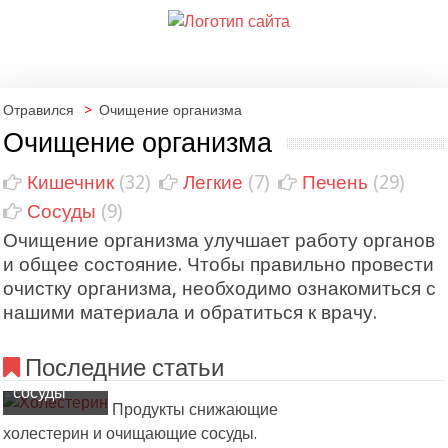
Отравился
>
Очищение организма
Очищение организма
Кишечник
(32)
Легкие
(7)
Печень
(29)
Сосуды
(9)
Перечень
Очищение организма улучшает работу органов
продуктов
и общее состояние. Чтобы правильно провести
которые
очистку организма, необходимо ознакомиться с
помогут
нашими материала и обратиться к врачу.
снизить
холестерин
Последние статьи
и очистить
сосуды
Продукты снижающие
Применение
холестерин и очищающие сосуды.
настойки