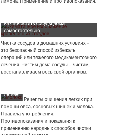
лимона. Применение и противопоказания.
Как почистить сосуды дома
самостоятельно
Чистка сосудов в домашних условиях –
это безопасный способ избежать
операций или тяжелого медикаментозного
лечения. Чистим дома сосуды – чистим,
Помогает
восстанавливаем весь свой организм.
ли
молоко
очищать
легкие
Рецепты очищения легких при
помощи овса, сосновых шишек и молока.
Правила употребления.
Противопоказания и показания к
применению народных способов чистки