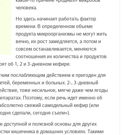
какой-то причине «родных» микробов
человека.
Но здесь начинает работать фактор
времени. В определенном объеме
продукта микроорганизмы не могут жить
вечно, их рост замедляется, а потом и
совсем останавливается, меняются
соотношения их количества и продуктов
ят об 1, 2 и 3-дневном кефире.
гким послабляющим действием и пригоден для
етей, беременных и больных. 2-, 3-дневный
йствие, тоже несильное, мягче даже чем ягоды
репаратах. Поэтому, если речь идет именно об
абсолютно свежий самодельный кефир (или
одня сделали, сегодня съели»).
е доступной и полезной основы для других
истки кишечника в домашних условиях. Такими