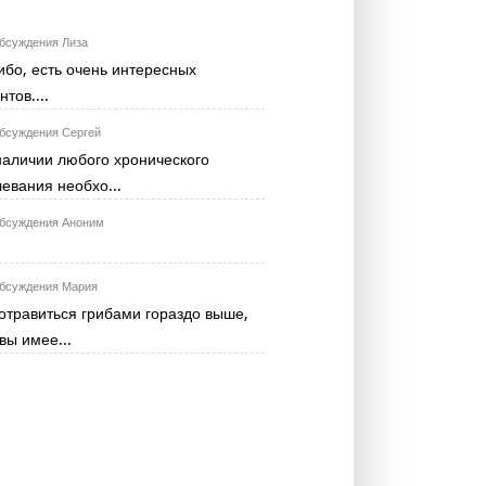
Лиза
ибо, есть очень интересных
тов....
Сергей
наличии любого хронического
евания необхо...
Аноним
Мария
отравиться грибами гораздо выше,
вы имее...