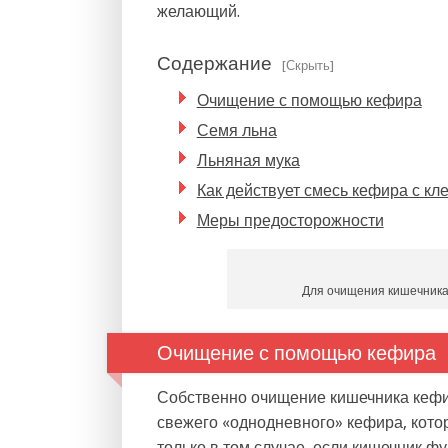
желающий.
Содержание
[Скрыть]
Очищение с помощью кефира
Семя льна
Льняная мука
Как действует смесь кефира с кл
Меры предосторожности
Для очищения кишечника
Очищение с помощью кефира
Собственно очищение кишечника кефи
свежего «однодневного» кефира, кот
только в том случае, если кишечник ф