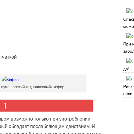
Спас
момен
При 
забол
етчаткой
да!...
Риск 
 нужен свежий «однодневный» кефир
если 
ром возможно только при употреблении
орый обладает послабляющим действием. И
ункционирует более или менее регулярно и не