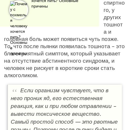
хочется пить? Основные
спиртно
причины
го, у
других
тошнот
а и
головная боль может появиться чуть позже.
То, что после пьянки появилась тошнота – это
благоприятный симптом, который указывает
на отсутствие абстинентного синдрома, и
человек не рискует в короткие сроки стать
алкоголиком.
Если организм чувствует, что в
него проник яд, его естественная
реакция, как и при любом отравлении –
вывести токсическое вещество.
Самый простой способ — это рвотные
позывы. Поэтому после пьянки будет и