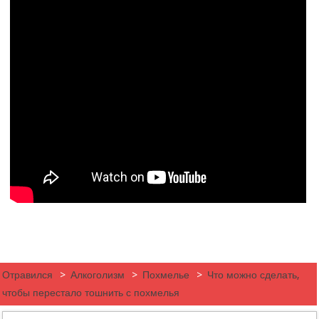
Отравился
>
Алкоголизм
>
Похмелье
>
Что можно сделать,
чтобы перестало тошнить с похмелья