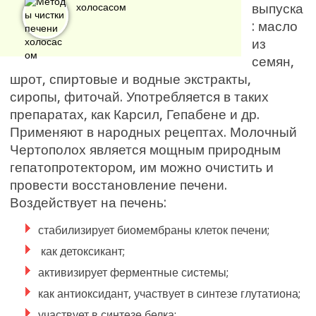
выпуска
холосасом
: масло
из
семян,
шрот, спиртовые и водные экстракты,
сиропы, фиточай. Употребляется в таких
препаратах, как Карсил, Гепабене и др.
Применяют в народных рецептах. Молочный
Чертополох является мощным природным
гепатопротектором, им можно очистить и
провести восстановление печени.
Воздействует на печень:
стабилизирует биомембраны клеток печени;
как детоксикант;
активизирует ферментные системы;
как антиоксидант, участвует в синтезе глутатиона;
участвует в синтезе белка;