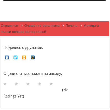
Отравился
>
Очищение организма
>
Печень
>
Методика
чистки печени расторопшей
Поделись с друзьями:
Оцени статью, нажми на звезду:
(No
Ratings Yet)