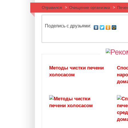
Отравился
>
Очищение организма
>
Пече
Поделись с друзьями:
Методы чистки печени
Спос
холосасом
нар
дом