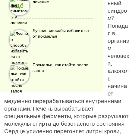
лечение
ьный
синдро
м?
Попада
Лучшие способы избавиться
я в
от похмелья
организ
м
человек
а,
Похмелье: как отойти после
алкогол
запоя
ь
начина
ет
медленно перерабатываться внутренними
органами. Печень вырабатывает
специальные ферменты, которые разрушают
молекулы спирта до безопасного состояния.
Сердце усиленно перегоняет литры крови,