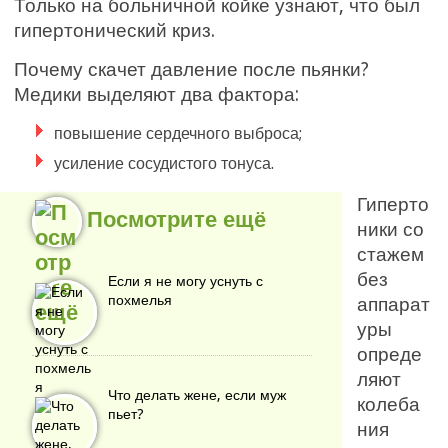
Только на больничной койке узнают, что был
гипертонический криз.
Почему скачет давление после пьянки?
Медики выделяют два фактора:
повышение сердечного выброса;
усиление сосудистого тонуса.
Гиперто
Посмотрите ещё
ники со
стажем
без
Если я не могу уснуть с
похмелья
аппарат
уры
опреде
ляют
Что делать жене, если муж
колеба
пьет?
ния