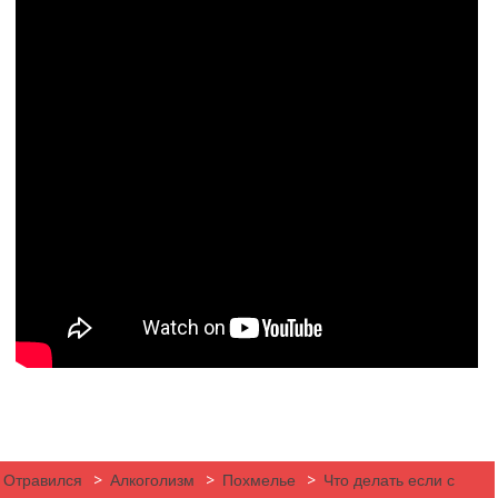
Отравился
>
Алкоголизм
>
Похмелье
>
Что делать если с