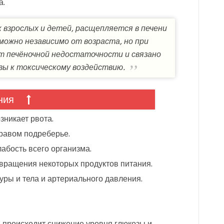
а.
 взрослых и детей, расщепляется в печени
можно независимо от возраста, но при
ет печёночной недостаточности и связано
ивы к токсическому воздействию.
ния
зникает рвота.
равом подреберье.
абость всего организма.
твращения некоторых продуктов питания.
ры и тела и артериального давления.
 происходит снижение уровня глюкозы и