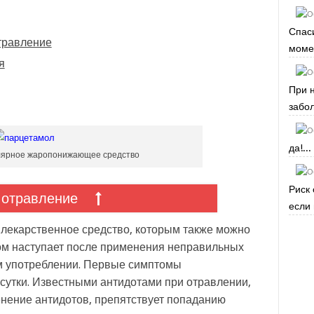
Спас
отравление
момен
я
При 
забол
да!...
ярное жаропонижающее средство
Риск 
т отравление
если 
лекарственное средство, которым также можно
ом наступает после применения неправильных
ом употреблении. Первые симптомы
сутки. Известными антидотами при отравлении,
енение антидотов, препятствует попаданию