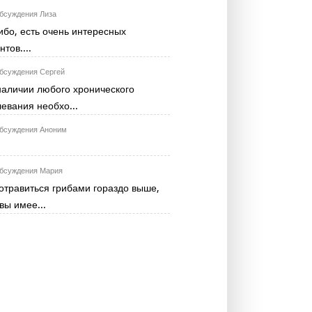
Лиза
ибо, есть очень интересных
тов....
Сергей
наличии любого хронического
евания необхо...
Аноним
Мария
отравиться грибами гораздо выше,
вы имее...