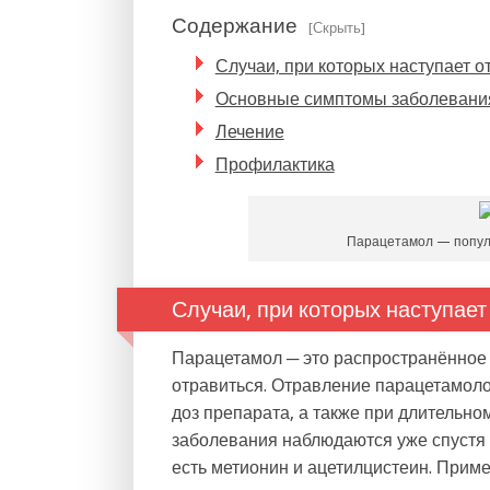
Содержание
[Скрыть]
Случаи, при которых наступает 
Основные симптомы заболевани
Лечение
Профилактика
Парацетамол — попул
Случаи, при которых наступае
Парацетамол ─ это распространённое 
отравиться. Отравление парацетамол
доз препарата, а также при длительн
заболевания наблюдаются уже спустя 
есть метионин и ацетилцистеин. Прим