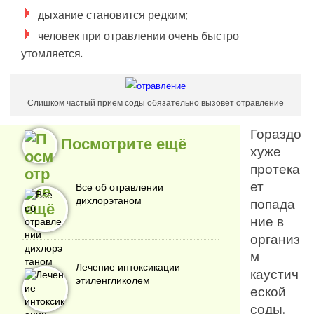
дыхание становится редким;
человек при отравлении очень быстро
утомляется.
Слишком частый прием соды обязательно вызовет отравление
Гораздо
Посмотрите ещё
хуже
протека
ет
Все об отравлении
дихлорэтаном
попада
ние в
организ
м
Лечение интоксикации
каустич
этиленгликолем
еской
соды.