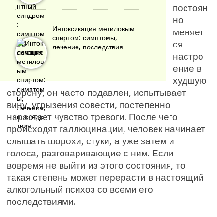
постоян
но
Интоксикация метиловым
меняет
спиртом: симптомы,
ся
лечение, последствия
настро
ение в
худшую
сторону, он часто подавлен, испытывает
вину, угрызения совести, постепенно
нарастает чувство тревоги. После чего
происходят галлюцинации, человек начинает
слышать шорохи, стуки, а уже затем и
голоса, разговаривающие с ним. Если
вовремя не выйти из этого состояния, то
такая степень может перерасти в настоящий
алкогольный психоз со всеми его
последствиями.