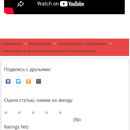
Отравился
>
Алкоголизм
>
Алкогольные отравления
>
Симптомы и лечение алкогольного галлюциноза
Поделись с друзьями:
Оцени статью, нажми на звезду:
(No
Ratings Yet)