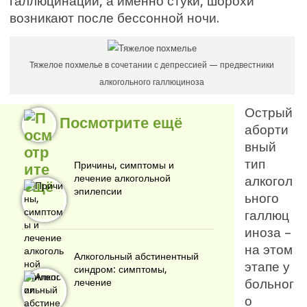
галлюцинации, а именно стуки, шорохи
возникают после бессонной ночи.
Тяжелое похмелье в сочетании с депрессией — предвестники
алкогольного галлюциноза
Острый
Посмотрите ещё
аборти
вный
тип
Причины, симптомы и
лечение алкогольной
алкогол
эпилепсии
ьного
галлюц
иноза –
на этом
Алкогольный абстинентный
этапе у
синдром: симптомы,
больног
лечение
о